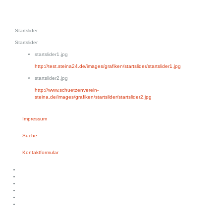
Startslider
Startslider
startslider1.jpg
http://test.steina24.de/images/grafiken/startslider/startslider1.jpg
startslider2.jpg
http://www.schuetzenverein-
steina.de/images/grafiken/startslider/startslider2.jpg
Impressum
Suche
Kontaktformular