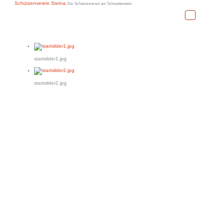
Schützenverein Steina
Der Schützenverein am Schwedenstein
startslider1.jpg
startslider2.jpg