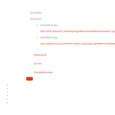
Startslider
Startslider
startslider1.jpg
http://test.steina24.de/images/grafiken/startslider/startslider1.jp
startslider2.jpg
http://www.schuetzenverein-steina.de/images/grafiken/startslider
Impressum
Suche
Kontaktformular