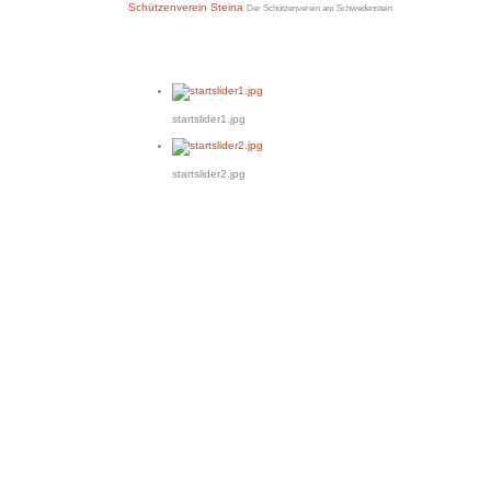
Schützenverein Steina
Der Schützenverein am Schwedenstein
startslider1.jpg
startslider2.jpg